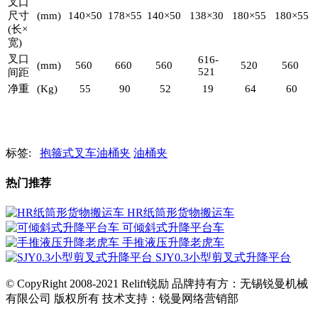
叉口
尺寸
(mm)
140×50
178×55
140×50
138×30
180×55
180×55
(长×
宽)
叉口
616-
(mm)
560
660
560
520
560
521
间距
净重
(Kg)
55
90
52
19
64
60
标签:
抱箍式叉车油桶夹
油桶夹
热门推荐
HR纸筒形货物搬运车
可倾斜式升降平台车
手推液压升降老虎车
SJY0.3小型剪叉式升降平台
© CopyRight 2008-2021 Relift锐励 品牌持有方：无锡锐曼机械
有限公司 版权所有 技术支持：锐曼网络营销部