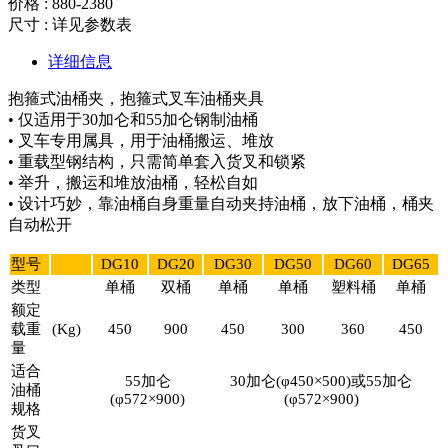
价格 : 880-2380
尺寸 : 详见参数表
详细信息
抱箍式油桶夹，抱箍式叉车油桶夹具
• 仅适用于30加仑和55加仑钢制油桶
• 叉车专用属具，用于油桶搬运、堆放
• 重载型钢结构，只需简单套入货叉和锁紧
• 举升，搬运和堆放油桶，轻松自如
• 设计巧妙，靠油桶自身重量自动夹持油桶，放下油桶，桶夹
自动松开
型号
DG10
DG20
DG30
DG50
DG60
DG65
类型
单桶
双桶
单桶
单桶
塑料桶
单桶
额定
载重
(Kg)
450
900
450
300
360
450
量
适合
55加仑
30加仑(φ450×500)或55加仑
油桶
(φ572×900)
(φ572×900)
规格
货叉