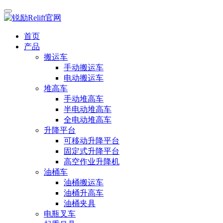
首页
产品
搬运车
手动搬运车
电动搬运车
堆高车
手动堆高车
半电动堆高车
全电动堆高车
升降平台
可移动升降平台
固定式升降平台
高空作业升降机
油桶车
油桶搬运车
油桶升高车
油桶夹具
电瓶叉车