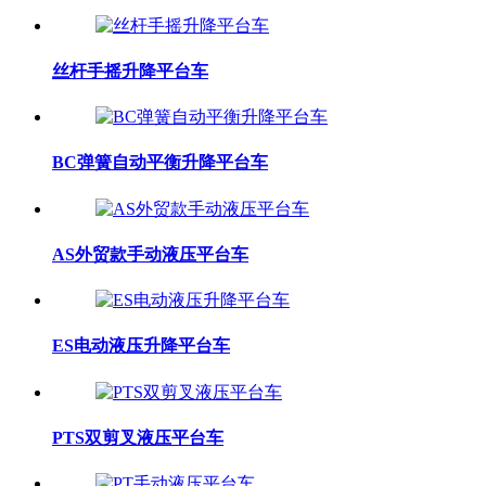
丝杆手摇升降平台车
BC弹簧自动平衡升降平台车
AS外贸款手动液压平台车
ES电动液压升降平台车
PTS双剪叉液压平台车