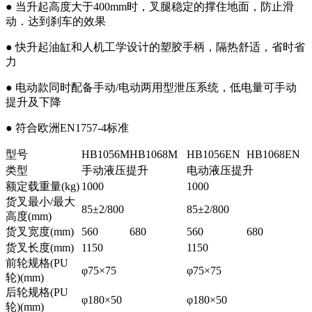
● 当升起高度大于400mm时，叉腿稳定的撑住地面，防止滑
动．达到刹车的效果
● 快升起油缸和人机工学设计的塑胶手柄，隔热舒适，省时省
力
● 电动款同时配备手动/电动两用型泄压系统，低电量可手动
提升及下降
● 符合欧洲EN1757-4标准
型号
HB1056M
HB1068M
HB1056EN
HB1068EN
类型
手动液压提升
电动液压提升
额定载重量(kg)
1000
1000
货叉最小/最大
85±2/800
85±2/800
高度(mm)
货叉宽度(mm)
560
680
560
680
货叉长度(mm)
1150
1150
前轮规格(PU
φ75×75
φ75×75
轮)(mm)
后轮规格(PU
φ180×50
φ180×50
轮)(mm)