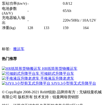
泵站功率(kw/v)
-
0.8/12
电池参数
-
65Ah
(Ah/V)
充电器输入
/
输
-
220v/50Hz / 10A/12V
出
净重(kg)
128
133
159
164
标签:
搬运车
热门推荐
HR纸筒形货物搬运车
可倾斜式升降平台车
手推液压升降老虎车
SJY0.3小型剪叉式升降平台
© CopyRight 2008-2021 Relift锐励 品牌持有方：无锡锐曼机械
有限公司 版权所有 技术支持：锐曼网络营销部