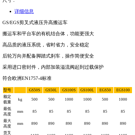
尺寸 :
详细信息
GS/EGS剪叉式液压升高搬运车
搬运车和平台车的有机结合体，功能更强大
高品质的液压系统，省时省力，安全稳定
后轮万向并配备脚踏式刹车，操作简便安全
采用进口密封件，内部加装溢流阀起到过载保护
符合欧洲EN1757-4标准
型号
GS50S
GS50L
GS100S
GS100L
EGS50
EGS100
额定
kg
500
500
1000
1000
500
1000
载重
最低
mm
85
85
85
85
85
85
高度
最大
mm
890
890
890
890
890
890
高度
货叉