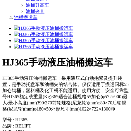
油桶升高车
油桶夹具
油桶搬运车
HJ365手动液压油桶搬运车
HJ365手动液压油桶搬运车；采用液压式自动抱紧及提升装
置，是手动托盘车和油桶夹的结合体。仅仅适用于搬运国标55
加仑钢桶，塑料桶及化工桶不能适用。使用方便，安全可靠型
号HJ365额定载重量(Kg)365适合油桶规格55加仑(φ572×900)最
大/最小高度(mm)390/270前轮规格(尼龙轮)(mm)φ80×70后轮规
格(尼龙轮)(mm)φ180×50外形尺寸(mm)1022×722×1300净
型号 : HJ365
品牌 : RELIFT