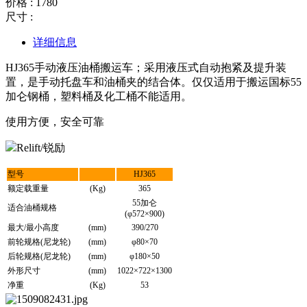
价格 : 1780
尺寸 :
详细信息
HJ365手动液压油桶搬运车；采用液压式自动抱紧及提升装
置，是手动托盘车和油桶夹的结合体。仅仅适用于搬运国标55
加仑钢桶，塑料桶及化工桶不能适用。
使用方便，安全可靠
型号
HJ365
额定载重量
(Kg)
365
55加仑
适合油桶规格
(φ572×900)
最大/最小高度
(mm)
390/270
前轮规格(尼龙轮)
(mm)
φ80×70
后轮规格(尼龙轮)
(mm)
φ180×50
外形尺寸
(mm)
1022×722×1300
净重
(Kg)
53