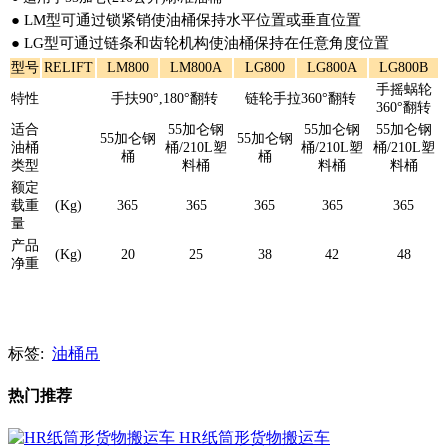
● LM型可通过锁紧销使油桶保持水平位置或垂直位置
● LG型可通过链条和齿轮机构使油桶保持在任意角度位置
型号
RELIFT
LM800
LM800A
LG800
LG800A
LG800B
手摇蜗轮
特性
手扶90°,180°翻转
链轮手拉360°翻转
360°翻转
适合
55加仑钢
55加仑钢
55加仑钢
55加仑钢
55加仑钢
油桶
桶/210L塑
桶/210L塑
桶/210L塑
桶
桶
类型
料桶
料桶
料桶
额定
载重
(Kg)
365
365
365
365
365
量
产品
(Kg)
20
25
38
42
48
净重
标签:
油桶吊
热门推荐
HR纸筒形货物搬运车