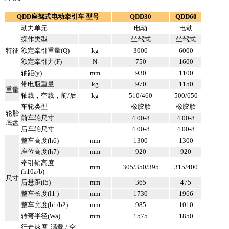
QDD座驾式电动牵引车 型号
QDD30
QDD60
动力单元
电动
电动
操作类型
坐驾式
坐驾式
特征
额定牵引重量(Q)
kg
3000
6000
额定牵引力(F)
N
750
1600
轴距(y)
mm
930
1100
带电瓶重量
kg
970
1150
重量
轴载，空载，前/后
kg
510/460
500/650
车轮类型
橡胶胎
橡胶胎
轮胎
前车轮尺寸
4.00-8
4.00-8
底盘
后车轮尺寸
4.00-8
4.00-8
整车高度(h6)
mm
1300
1300
座位高度(h7)
mm
920
920
牵引销高度
mm
305/350/395
315/400
(h10a/b)
尺寸
后悬距(l5)
mm
365
475
整车长度(l1 )
mm
1730
1966
整车宽度(b1/b2)
mm
985
1010
转弯半径(Wa)
mm
1575
1850
行走速度, 满载 / 空