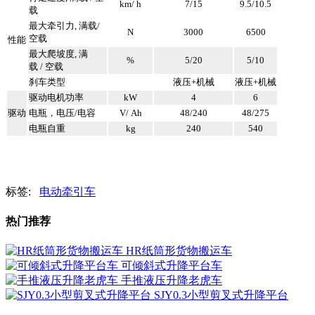
km/ h
7/15
9.5/10.5
载
最大牵引力, 满载/
N
3000
6500
空载
性能
最大爬坡度, 满
%
5/20
5/10
载 / 空载
刹车类型
液压+机械
液压+机械
驱动电机功率
kW
4
6
驱动
电瓶，电压/电容
V/ Ah
48/240
48/275
电瓶自重
kg
240
540
标签:
电动牵引车
热门推荐
HR纸筒形货物搬运车
可倾斜式升降平台车
手推液压升降老虎车
SJY0.3小型剪叉式升降平台