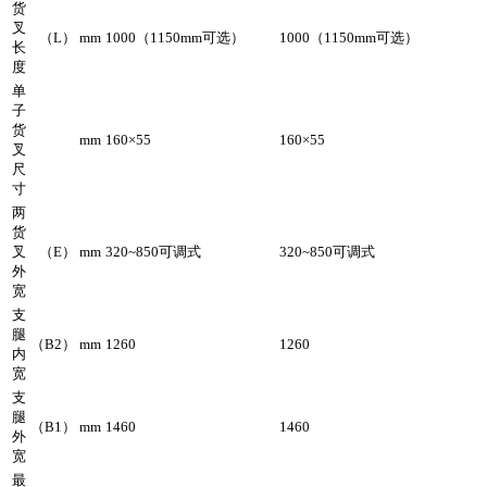
货
叉
（L） mm
1000（1150mm可选）
1000（1150mm可选）
长
度
单
子
货
mm
160×55
160×55
叉
尺
寸
两
货
叉
（E） mm
320~850可调式
320~850可调式
外
宽
支
腿
（B2） mm
1260
1260
内
宽
支
腿
（B1） mm
1460
1460
外
宽
最