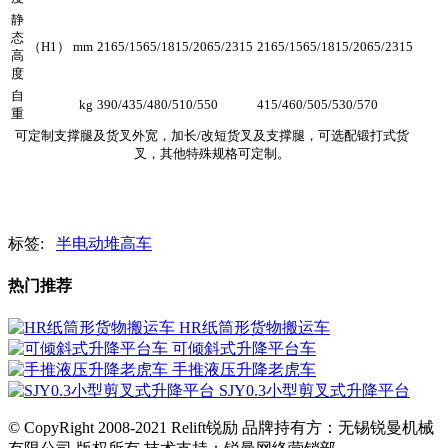
静
态
（H1） mm
2165/1565/1815/2065/2315
2165/1565/1815/2065/2315
高
度
自
kg
390/435/480/510/550
415/460/505/530/570
重
可定制支撑腿及货叉外宽，加长/改短货叉及支撑腿，可选配锻打式货
叉，其他特殊规格可定制。
标签:
半电动堆高车
热门推荐
HR纸筒形货物搬运车
可倾斜式升降平台车
手推液压升降老虎车
SJY0.3小型剪叉式升降平台
© CopyRight 2008-2021 Relift锐励 品牌持有方：无锡锐曼机械