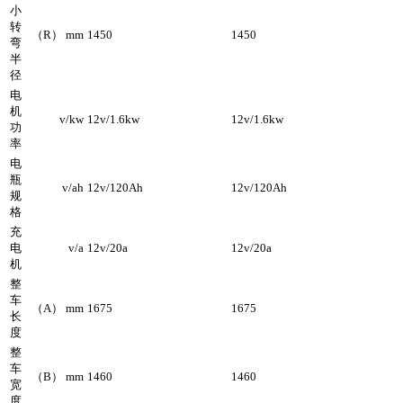
小
转
（R） mm
1450
1450
弯
半
径
电
机
v/kw
12v/1.6kw
12v/1.6kw
功
率
电
瓶
v/ah
12v/120Ah
12v/120Ah
规
格
充
电
v/a
12v/20a
12v/20a
机
整
车
（A） mm
1675
1675
长
度
整
车
（B） mm
1460
1460
宽
度