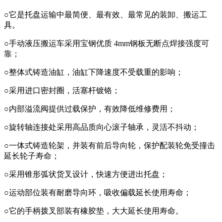
○它是托盘运输中最简便、最有效、最常见的装卸、搬运工
具。
○手动液压搬运车采用宝钢优质 4mm钢板无断点焊接强度可
靠；
○整体式铸造油缸，油缸下降速度不受载重的影响；
○采用进口密封圈，活塞杆镀铬；
○内部溢流阀提供过载保护，有效降低维修费用；
○旋转轴连接处采用高品质向心滚子轴承，灵活不抖动；
○一体式铸造轮架，并装有前后导向轮，保护配装轮免受撞击
延长轮子寿命；
○采用锥形弧状货叉设计，快速方便进出托盘；
○运动部位装有耐磨导向环，吸收偏载延长使用寿命；
○它的手柄拨叉部装有橡胶垫，大大延长使用寿命。