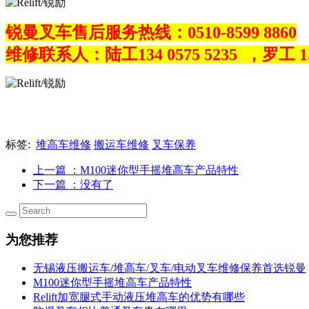
锐曼叉车售后服务热线：0510-8599 8860
维修联系人：
陆工
134 0575 5235 ，
罗工
1
标签:
堆高车维修
搬运车维修
叉车保养
上一篇
：M100迷你型手摇堆高车产品特性
下一篇
：没有了
为您推荐
无锡液压搬运车/堆高车/叉车/电动叉车维修保养首选锐曼
M100迷你型手摇堆高车产品特性
Relift加宽腿式手动液压堆高车的优势有哪些